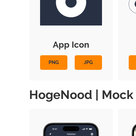
App Icon
PNG
JPG
HogeNood | Mock